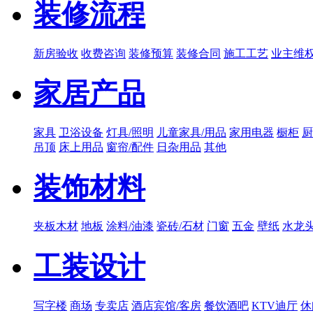
装修流程
新房验收
收费咨询
装修预算
装修合同
施工工艺
业主维
家居产品
家具
卫浴设备
灯具/照明
儿童家具/用品
家用电器
橱柜
厨
吊顶
床上用品
窗帘/配件
日杂用品
其他
装饰材料
夹板木材
地板
涂料/油漆
瓷砖/石材
门窗
五金
壁纸
水龙
工装设计
写字楼
商场
专卖店
酒店宾馆/客房
餐饮酒吧
KTV迪厅
休